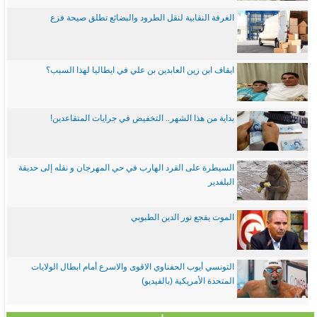
الغرفة النقابية لنقل الطرود والبضائع تطلق صيحة فزع
ايقاف ابن زين العابدين بن علي في ايطاليا لهذا السبب؟
بداية من هذا الشهر.. التخفيض في جرايات المتقاعدين!
السيطرة على القرد الهارب في حي المهرجان و نقله إلى حديقة
البلفدير
الموت يفجع نور الدين الطبوبي
التونسي أيوب الحفناوي الاقوى والاسرع أمام ابطال الولايات
المتحدة الأمريكية (بالفيديو)