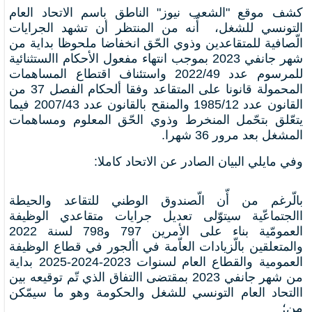
كشف موقع "الشعب نيوز" الناطق باسم الاتحاد العام
التونسي للشغل، أّنه من المنتظر أن تشهد الجرايات
الّصافية للمتقاعدين وذوي الحّق انخفاضا ملحوظا بداية من
شهر جانفي 2023 بموجب انتهاء مفعول الأحكام االستثنائية
للمرسوم عدد 2022/49 واستئناف اقتطاع المساهمات
المحمولة قانونا على المتقاعد وفقا ألحكام الفصل 37 من
القانون عدد 1985/12 والمنقح بالقانون عدد 2007/43 فيما
يتعّلق بتحّمل المنخرط وذوي الحّق المعلوم ومساهمات
المشغل بعد مرور 36 شهرا.
وفي مايلي البيان الصادر عن الاتحاد كاملا:
بالّرغم من أّن الّصندوق الوطني للتقاعد والحيطة
االجتماعّية سيتوّلى تعديل جرايات متقاعدي الوظيفة
العمومّية بناء على الأمرين 797 و798 لسنة 2022
والمتعلقين بالّزيادات العاّمة في األجور في قطاع الوظيفة
العمومية والقطاع العام لسنوات 2023-2024-2025 بداية
من شهر جانفي 2023 بمقتضى االتفاق الذي تّم توقيعه بين
االتحاد العام التونسي للشغل والحكومة وهو ما سيمّكن
من؛