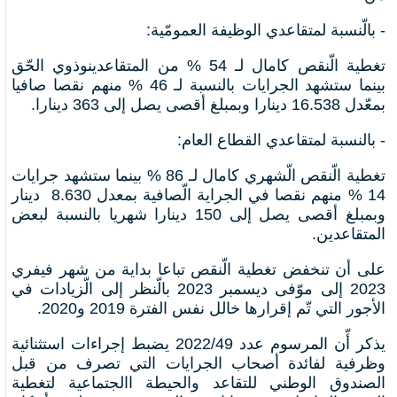
- بالّنسبة لمتقاعدي الوظيفة العمومّية:
تغطية الّنقص كامال لـ 54 % من المتقاعدينوذوي الحّق
بينما ستشهد الجرايات بالنسبة لـ 46 % منهم نقصا صافيا
بمعّدل 16.538 دينارا وبمبلغ أقصى يصل إلى 363 دينارا.
- بالنسبة لمتقاعدي القطاع العام:
تغطية الّنقص الّشهري كامال لـ 86 % بينما ستشهد جرايات
14 % منهم نقصا في الجراية الّصافية بمعدل 8.630 دينار
وبمبلغ أقصى يصل إلى 150 دينارا شهريا بالنسبة لبعض
المتقاعدين.
على أن تنخفض تغطية الّنقص تباعا بداية من شهر فيفري
2023 إلى موّفى ديسمبر 2023 بالّنظر إلى الّزيادات في
الأجور التي تّم إقرارها خالل نفس الفترة 2019 و2020.
يذكر أّن المرسوم عدد 2022/49 يضبط إجراءات استثنائية
وظرفية لفائدة أصحاب الجرايات التي تصرف من قبل
الصندوق الوطني للتقاعد والحيطة االجتماعية لتغطية