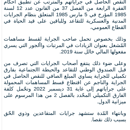
النقص الحاصل في جراياتهم والمترتب عن تطبيق أحكام
الفقرة الرابعة من الفصل 37 من القانون عدد 12 لسنة
1985 المؤرخ في 5 مارس 1985 المتعلق بنظام الجرايات
المدنية والعسكرية للتقاعد وللباقين على قيد الحياة في
القطاع العمومي،
وذلك بخصوص تحمل صاحب الجراية لقسط مساهمات
المّشغل بعنوان الزيادات في المرتبات واألجور التي يسري
مفعولها المالي خالل سنة 2019.
وعلى ضوء ذلك ينتفع أصحاب الجرايات التي تصرف من
قبل الصندوق الوطني للتقاعد والحيطة االجتماعية بفارق
تكميلي للجراية يساوي المبلغ الصافي للنقص الحاصل في
الجراية والناجم عن اقتطاع قسط المساهمات المحمولة
على جراياتهم إلى غاية 31 ديسمبر 2022 وتحّمل كلفة
الفارق التكميلي المحّدد بالفصل 2 من هذا المرسوم على
ميزانية الدول.
وبانتهاء المّدة ستشهد جرايات المتقاعدين وذوي الحّق
بسبب ذلك نقصا.