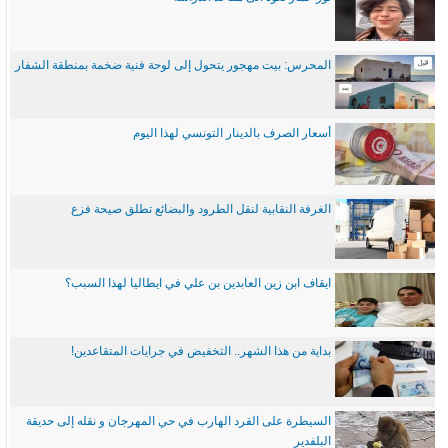
المحرس: بيت مهجور يتحول إلى لوحة فنية ضخمة بمنطقة الشفار
أسعار الصرف بالدينار التونسي لهذا اليوم
الغرفة النقابية لنقل الطرود والبضائع تطلق صيحة فزع
ايقاف ابن زين العابدين بن علي في ايطاليا لهذا السبب؟
بداية من هذا الشهر.. التخفيض في جرايات المتقاعدين!
السيطرة على القرد الهارب في حي المهرجان و نقله إلى حديقة
البلفدير