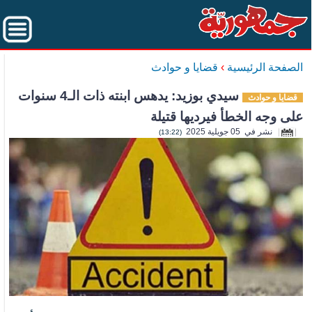
الصفحة الرئيسية
›
قضايا و حوادث
سيدي بوزيد: يدهس ابنته ذات الـ4 سنوات
قضايا و حوادث
على وجه الخطأ فيرديها قتيلة
نشر في 05 جويلية 2025
(13:22)