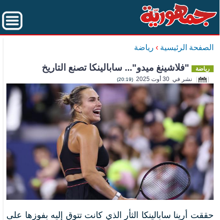
الصفحة الرئيسية
›
رياضة
"فلاشينغ ميدو"... سابالينكا تصنع التاريخ
رياضة
نشر في 30 أوت 2025
(20:19)
حققت أرينا سابالينكا الثأر الذي كانت تتوق إليه بفوزها على