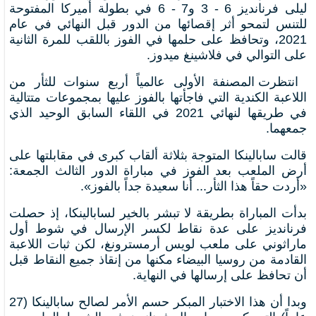
ليلى فرنانديز 6 - 3 و7 - 6 في بطولة أميركا المفتوحة
للتنس لتمحو أثر إقصائها من الدور قبل النهائي في عام
2021، وتحافظ على حلمها في الفوز باللقب للمرة الثانية
على التوالي في فلاشينغ ميدوز.
انتظرت المصنفة الأولى عالمياً أربع سنوات للثأر من
اللاعبة الكندية التي فاجأتها بالفوز عليها بمجموعات متتالية
في طريقها لنهائي 2021 في اللقاء السابق الوحيد الذي
جمعهما.
قالت سابالينكا المتوجة بثلاثة ألقاب كبرى في مقابلتها على
أرض الملعب بعد الفوز في مباراة الدور الثالث الجمعة:
«أردت حقاً هذا الثأر... أنا سعيدة جداً بالفوز».
بدأت المباراة بطريقة لا تبشر بالخير لسابالينكا، إذ حصلت
فرنانديز على عدة نقاط لكسر الإرسال في شوط أول
ماراثوني على ملعب لويس أرمسترونغ، لكن ثبات اللاعبة
القادمة من روسيا البيضاء مكنها من إنقاذ جميع النقاط قبل
أن تحافظ على إرسالها في النهاية.
وبدا أن هذا الاختبار المبكر حسم الأمر لصالح سابالينكا (27