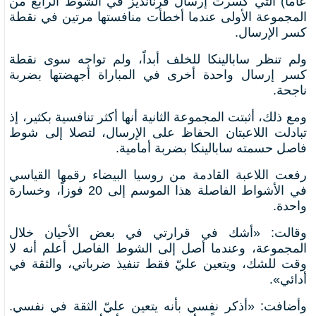
عاماً) التي كسرت إرسال فرنانديز في الشوط الرابع من
المجموعة الأولى عندما أخطأت منافستها مرتين في نقطة
كسر الإرسال.
ولم تنظر سابالينكا للخلف أبداً، ولم تواجه سوى نقطة
كسر إرسال واحدة أخرى في المباراة أجهضتها بضربة
ناجحة.
ومع ذلك، أثبتت المجموعة الثانية أنها أكثر تنافسية بكثير، إذ
تبادلت اللاعبتان الحفاظ على الإرسال، لتصلا إلى شوط
فاصل حسمته سابالينكا بضربة أمامية.
رفعت اللاعبة القادمة من روسيا البيضاء رقمها القياسي
في الأشواط الفاصلة هذا الموسم إلى 20 فوزاً، وخسارة
واحدة.
وقالت: «أشك في قرارتي في بعض الأحيان خلال
المجموعة، وعندما أصل إلى الشوط الفاصل أعلم أنه لا
وقت للشك، ويتعين عليّ فقط تنفيذ ضرباتي، والثقة في
أدائي».
وأضافت: «أذكر نفسي بأنه يتعين عليّ الثقة في نفسي.