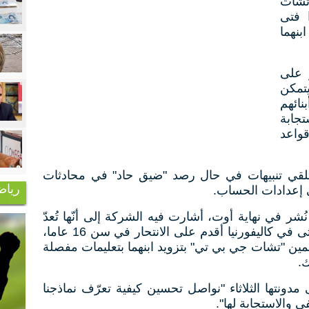
"تشات
 فتى
نهما
 على
تمكن
نائهم
تجابة
واعد
تلقي تنبيهات في حال رصد "ضيق حاد" في محادثات
رياض
 إعدادات الحساب.
ُشر في نهاية أوت، أشارت فيه الشركة إلى أنّها تُعدّ
آلية رقابة للأهل، غداة رفع والدي فتى في كاليفورنيا أقدم على الانتحار في سن 16 عاما،
مين "تشات جي بي تي" بتزويد ابنهما بتعليمات مفصلة
ك.
نتها الثلاثاء "نواصل تحسين كيفية تعرّف نماذجنا
والاستجابة لها".