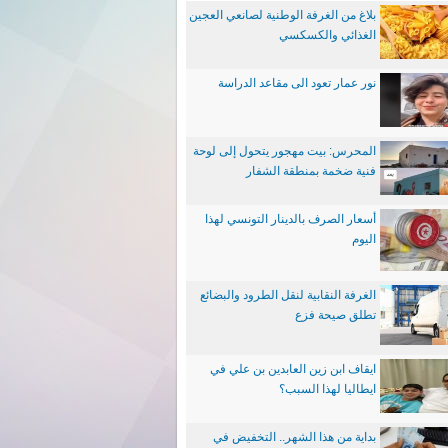
بلاغ من الغرفة الوطنية لصانعي العجين
الغذائي والكسكسي
نور عمار تعود الى مقاعد الدراسة
المحرس: بيت مهجور يتحول إلى لوحة
فنية ضخمة بمنطقة الشفار
أسعار الصرف بالدينار التونسي لهذا
اليوم
الغرفة النقابية لنقل الطرود والبضائع
تطلق صيحة فزع
ايقاف ابن زين العابدين بن علي في
ايطاليا لهذا السبب؟
بداية من هذا الشهر.. التخفيض في