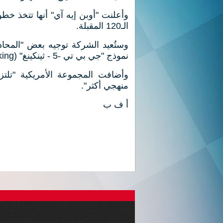
وأعلنت "أوبن إيه آي" أنها تتخذ خطوا
الـ120 المقبلة.
وستُعيد الشركة توجيه بعض "المحادث
نموذج "جي بي تي -5 - ثينكينغ" (GPT-5-thinking).
وأضافت المجموعة الأمريكية "تلتزم
منهجي أكثر".
أ ف ب