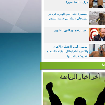
جرايات المتقاعدين!
السيطرة على القرد الهارب في حي
المهرجان و نقله إلى حديقة البلفدير
الموت يفجع نور الدين الطبوبي
التونسي أيوب الحفناوي الاقوى
والاسرع أمام ابطال الولايات المتحدة
الأمريكية (بالفيديو)
ة
آخر أخبار الرياضة