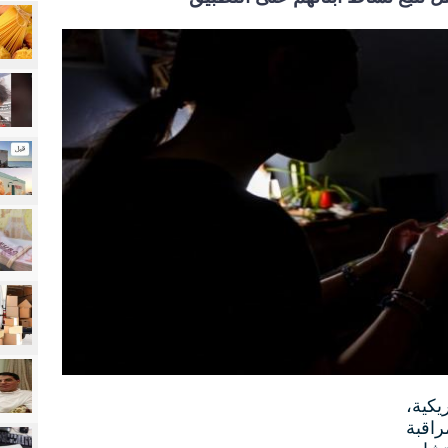
كية،
مراقبة