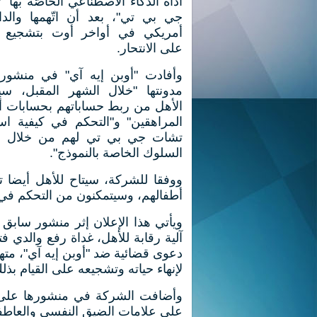
أداة الذكاء الاصطناعي الخاصّة بها 
جي بي تي"، بعد أن اتّهمها والدا
أمريكي في أواخر أوت بتشجيع اب
على الانتحار.
وأفادت "أوبن إيه آي" في منشور
مدونتها "خلال الشهر المقبل، سي
الأهل من ربط حساباتهم بحسابات أب
المراهقين" و"التحكم في كيفية اس
تشات جي بي تي لهم من خلال ق
السلوك الخاصة بالنموذج".
ووفقا للشركة، سيتاح للأهل أيضا 
أطفالهم، وسيتمكنون من التحكم في
ويأتي هذا الإعلان إثر منشور سابق ن
دعوى قضائية ضد "أوبن إيه آي"، مته
لإنهاء حياته وتشجيعه على القيام بذل
وأضافت الشركة في منشورها على مدو
على علامات الضيق النفسي والعاطفي 