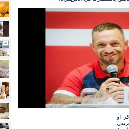
كي او
ريقي