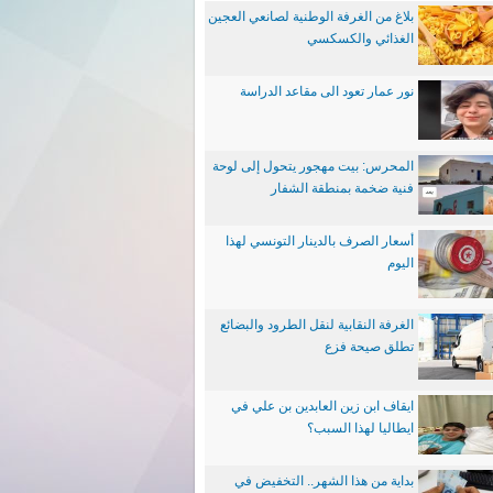
بلاغ من الغرفة الوطنية لصانعي العجين
الغذائي والكسكسي
نور عمار تعود الى مقاعد الدراسة
المحرس: بيت مهجور يتحول إلى لوحة
فنية ضخمة بمنطقة الشفار
أسعار الصرف بالدينار التونسي لهذا
اليوم
الغرفة النقابية لنقل الطرود والبضائع
تطلق صيحة فزع
ايقاف ابن زين العابدين بن علي في
ايطاليا لهذا السبب؟
بداية من هذا الشهر.. التخفيض في