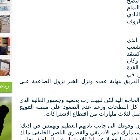
ليضخ
لتمام
نادي
ظروف
 الذي
لشعب
منقذ
وكان
لقدة
ن في
الفريق بنهاية عقده ونزل الخبر نزول الصاعقة على
رياض
اجة اليه لكن للبيت رب يحميه وجمهور الغالية الذي
كل اللطخات ورغم عدم الصعود على منصة التتويج
وصل لثلاث مليارات من اقتطاع الاشتراكات.
سون وقوفك الى جانب ناديهم العظيم ونهمس في اذنك:
تثمارك في الافريقي والقطري الناصر الخليفى مالك
وروبا فضلا عن انّ الاستثمار فى الرياضة يتطلب