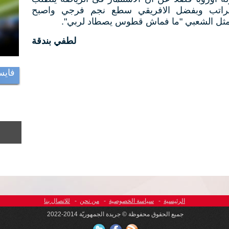
 المراتب وبفضل الافريقي سطع نجم فرجي واصبح
لمثل الشعبي "ما فماش قطوس يصطاد لربي".
لطفي بندقة
فايس
الرئيسية
-
سياسة الخصوصية
-
من نحن
-
للاتصال بنا
جميع الحقوق محفوظة © جريدة الجمهوريّة 2014-2022