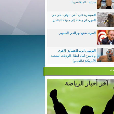
جرايات المتقاعدين!
السيطرة على القرد الهارب في حي
المهرجان و نقله إلى حديقة البلفدير
الموت يفجع نور الدين الطبوبي
التونسي أيوب الحفناوي الاقوى
والاسرع أمام ابطال الولايات المتحدة
الأمريكية (بالفيديو)
ة
آخر أخبار الرياضة