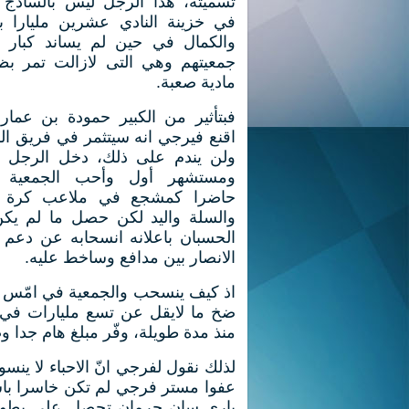
تسميته، هذا الرجل ليس بالساذج 
في خزينة النادي عشرين مليارا با
والكمال في حين لم يساند كبار ال
جمعيتهم وهي التى لازالت تمر ب
مادية صعبة.
فبتأثير من الكبير حمودة بن عمار
اقنع فيرجي انه سيتثمر في فريق ا
ولن يندم على ذلك، دخل الرجل ك
ومستشهر أول وأحب الجمعية 
حاضرا كمشجع في ملاعب كرة ا
والسلة واليد لكن حصل ما لم يك
الحسبان باعلانه انسحابه عن دعم 
الانصار بين مدافع وساخط عليه.
اذ كيف ينسحب والجمعية في امّس الح
ضخ ما لايقل عن تسع مليارات في 
منذ مدة طويلة، وفّر مبلغ هام جدا 
لذلك نقول لفرجي انّ الاحباء لا ين
عفوا مستر فرجي لم تكن خاسرا باس
باري سان جرمان تحصل على بطولة ا