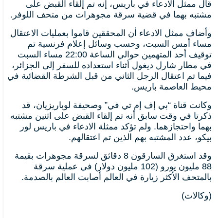
قال ممثل الادعاء في باريس، إنه تم إلقاء القبض على
مشتبه بهما في قضية سرقة مجوهرات من متحف اللوفر.
وأضاف ممثل الادعاء أن المحققين قاموا بعمليات الاعتقال
مساء أمس السبت، وحسب وسائل إعلام فرنسية تم
توقيف أحد المتهمين حوالي الساعة 22:00 مساء السبت
في مطار شارل ديغول أثناء استعداده للسفر إلى الجزائر،
فيما تم اعتقال الرجل الثاني من قبل الشرطة القضائية في
محيط العاصمة باريس.
وكانت قناة “بي إف إم تي في” وصحيفة لوباريزيان، قد
ذكرتا في وقت سابق أنه تم إلقاء القبض على اثنين مشتبه
بهما واحتجازهما. ولم تؤكد ممثلة الادعاء في باريس لور
بيكو، عدد المشتبه بهم الذين تم اعتقالهم.
وقد استغرق السارقون 8 دقائق لسرقة مجوهرات بقيمة
88 مليون يورو (102 مليون دولار) في عملية سرقة
بالمتحف الأكثر زيارة في العالم أصابت العالم بالصدمة.
(وكالات)