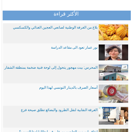
الأكثر قراءة
بلاغ من الغرفة الوطنية لصانعي العجين الغذائي والكسكسي
نور عمار تعود الى مقاعد الدراسة
المحرس: بيت مهجور يتحول إلى لوحة فنية ضخمة بمنطقة الشفار
أسعار الصرف بالدينار التونسي لهذا اليوم
الغرفة النقابية لنقل الطرود والبضائع تطلق صيحة فزع
ايقاف ابن زين العابدين بن علي في ايطاليا لهذا السبب؟