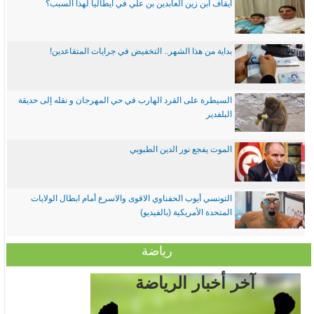
ايقاف ابن زين العابدين بن علي في ايطاليا لهذا السبب؟
بداية من هذا الشهر.. التخفيض في جرايات المتقاعدين!
السيطرة على القرد الهارب في حي المهرجان و نقله إلى حديقة
البلفدير
الموت يفجع نور الدين الطبوبي
التونسي أيوب الحفناوي الاقوى والاسرع أمام ابطال الولايات
المتحدة الأمريكية (بالفيديو)
رياضة
آخر أخبار الرياضة