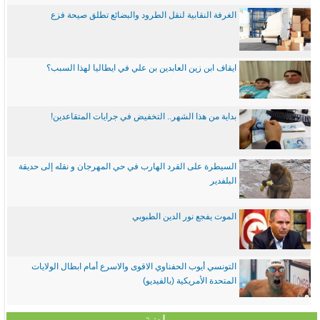
الغرفة النقابية لنقل الطرود والبضائع تطلق صيحة فزع
ايقاف ابن زين العابدين بن علي في ايطاليا لهذا السبب؟
بداية من هذا الشهر.. التخفيض في جرايات المتقاعدين!
السيطرة على القرد الهارب في حي المهرجان و نقله إلى حديقة
البلفدير
الموت يفجع نور الدين الطبوبي
التونسي أيوب الحفناوي الاقوى والاسرع أمام ابطال الولايات
المتحدة الأمريكية (بالفيديو)
رياضة