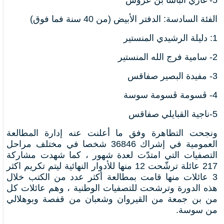
5-
غازي الباشا بن عروس
الفئة السادسة: الدفتر الأبيض (من 40 سنة فما فوق)
1:
دليلة الرشيدي المنستير
2-
سامية فرج الله المنستير
3-
مفيدة البصير صفاقس
4-
ڨسومة ڨسومة سوسة
5-
ناجية القبايلي صفاقس
ونجحت التظاهرة وفق ما أعلنت عنه إدارة المطالعة
العمومية في إشراك 36846 شخصا في مختلف مراحل
التصفيات التي امتدّت لعدة شهور ، كما شهدت مشاركة
217 عائلة ترشّحت 12 منها للأدوار النهائية ليتم تكريم اكثر
3 عائلات منها قامت بمطالعة أكثر عدد من الكتب خلال
هذه الدورة وترشحت للتصفيات الوطنية ، وهم عائلات كل
من بن جمعة من القيروان وشعبان من قفصة وبوهلالي
من سوسة.