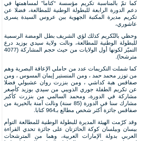
كما تمّ بالمناسبة تكريم مؤسسة “كتاما” لمساهمتها في
دعم الدورة الرابعة للبطولة الوطنية للمطالعة، فضلا عن
تكريم مديرة المكتبة الجهوية ببن عروس السيدة يسرى
عاشوري،
وحظي بالتّكريم كذلك لؤي الشريف بطل الومضة الرسمية
للبطولة الوطنية للمطالعة، ونالت ولاية سيدي بوزيد درع
التميّز لكونها أول الولايات من حيث حجم المشاركة (4077
مترشحا)
.
كما شملت التكريمات عدد من حاملي الإعاقة البصرية وهم
من توزر محمد حمد ، ومن المنستير إيمان المسوس ، ومن
صفاقس هبة كداشي ، ومن بنزرت روان عشبولي فضلا
عن تكريم الطفلة جوري الذويبي من سيدي بوزيد كأصغر
مشاركة في الدورة، ومحمد السالمي من بنزرت كأكبر
مشارك سنا في الدورة (85 سنة) ونالت آمنة بالخيرية من
صفاقس جائزة أكثر شخص مطالع بـ
964
كتابا
.
وقد كرّمت الهيئة المديرة للبطولة الوطنية للمطالعة التوأم
بيسان وبيلسان كوكة الحائزتان على جائزة تحدي القراءة
العربي بدولة الإمارات العربية، وهما من المترشحات