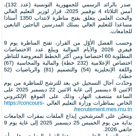
صدر بالرائد الرسمي للجمهورية التونسية (عدد 132)،
أمس الثلاثاء 4 نوفمبر 2025، قرار لوزير التعليم العالي
والبحث العلمي يتعلق بفتح مناظرة لانتداب 1350 أستاذا
مساعدا للتعليم العالي بسلك المدرسين الباحثين التابعين
للجامعات.
وحسب الفصل الأوّل من القرار، تفتح المناظرة يوم 9
فيفري 2026 والأيام الموالية ويبلغ عدد الاختصاصات
المطلوبة 60 اختصاصا ومن أكثر الخطط المعروضة للتناظر
اختصاص الإعلامية (232 خطة) والمالية والمحاسبة (67)
واللغة الإنجليزية (54) والتصميم (81) والرياضيات (52
خطة).
وحدّدت آجال التسجيل عن بعد للترشح للمناظرة من يوم
الاثنين 8 ديسمبر إلى غاية الاثنين 22 ديسمبر 2025 على
الساعة منتصف النهار، وذلك على الموقع الإلكتروني
الخاص بمناظرات وزارة التعليم العالي
https://concours-
/
recrutement.mes.rnu.tn
ويتعيّن على المترشحين إيداع الملفات بمقرات الجامعات
بداية من يوم الخميس 25 ديسمبر 2025 إلى غاية يوم 9
جانفي 2026.
ونص الفصل الخامس من هذا القرار الوزاري، على أن