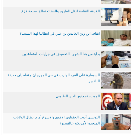
الغرفة النقابية لنقل الطرود والبضائع تطلق صيحة فزع
ايقاف ابن زين العابدين بن علي في ايطاليا لهذا السبب؟
بداية من هذا الشهر.. التخفيض في جرايات المتقاعدين!
السيطرة على القرد الهارب في حي المهرجان و نقله إلى حديقة
البلفدير
الموت يفجع نور الدين الطبوبي
التونسي أيوب الحفناوي الاقوى والاسرع أمام ابطال الولايات
المتحدة الأمريكية (بالفيديو)