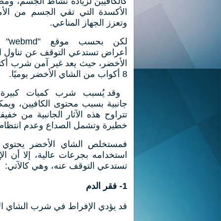
كالكافيين لزيادة نشاط الجسم، وم
الأكسدة التي تقي الجسم من الأ
وتعزز الجهاز المناعي.
لكن بحسب
أعراض تستدعي التوقف عن تناول ا
الأخضر، حيث يعد غير آمن شرب أكث
8 أكواب من الشاي الأخضر يوميًا.
وقد يُسبب شرب كميات كبيرة آث
جانبية بسبب محتوى الكافيين، ويم
تتراوح هذه الآثار الجانبية من خفيف
خطيرة وتشمل الصداع وعدم انتظام
فمستخلص الشاي الأخضر يحتوي أيض
استخدامه بجرعات عالية، إلا أن ال
تستدعي التوقف عنه، وهي كالآتي:
1- فقر الدم
قد يؤدي الإفراط في شرب الشاي الأ