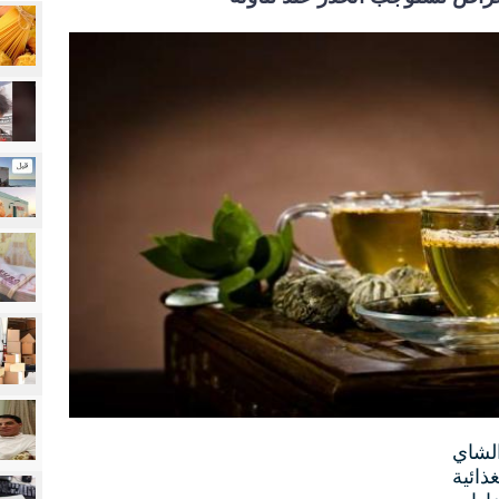
لشاي
ائية