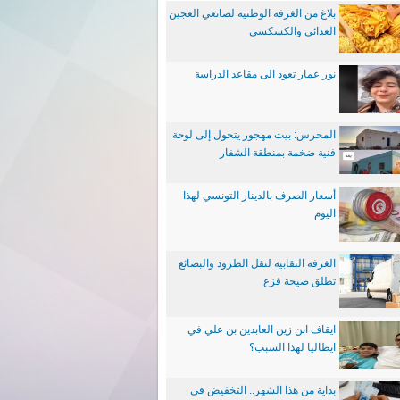
بلاغ من الغرفة الوطنية لصانعي العجين
الغذائي والكسكسي
نور عمار تعود الى مقاعد الدراسة
المحرس: بيت مهجور يتحول إلى لوحة
فنية ضخمة بمنطقة الشفار
أسعار الصرف بالدينار التونسي لهذا
اليوم
الغرفة النقابية لنقل الطرود والبضائع
تطلق صيحة فزع
ايقاف ابن زين العابدين بن علي في
ايطاليا لهذا السبب؟
بداية من هذا الشهر.. التخفيض في