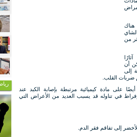
ضادات
مراض
 موقع "webmd" هناك
لشاي
ر من
ارًا
كن أن
ة إلى
 ضربات القلب.
رياض
ًا على مادة كيميائية مرتبطة بإصابة الكبد عند
إفراط في تناوله قد يسبب العديد من الأعراض التي
خضر إلى تفاقم فقر الدم.