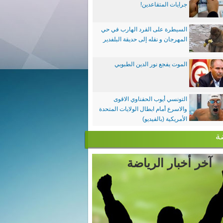
جرايات المتقاعدين!
السيطرة على القرد الهارب في حي
المهرجان و نقله إلى حديقة البلفدير
الموت يفجع نور الدين الطبوبي
التونسي أيوب الحفناوي الاقوى
والاسرع أمام ابطال الولايات المتحدة
الأمريكية (بالفيديو)
ة
آخر أخبار الرياضة