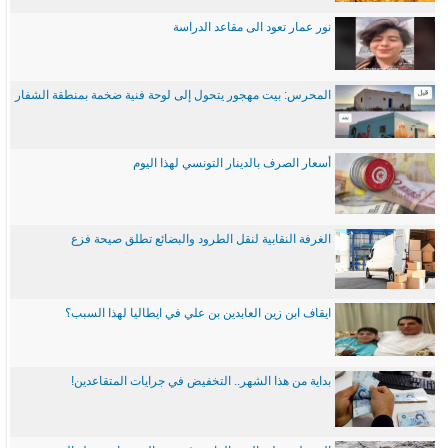
نور عمار تعود الى مقاعد الدراسة
المحرس: بيت مهجور يتحول إلى لوحة فنية ضخمة بمنطقة الشفار
أسعار الصرف بالدينار التونسي لهذا اليوم
الغرفة النقابية لنقل الطرود والبضائع تطلق صيحة فزع
ايقاف ابن زين العابدين بن علي في ايطاليا لهذا السبب؟
بداية من هذا الشهر.. التخفيض في جرايات المتقاعدين!