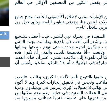
تي يفضل الكثير من المصنفين الأوائل في العالم
ن الإمارات ودبي لإطلاق أكاديميتي الخاصة وفتح جميع
ولات التنس هنا، وهدفي تطوير اللعبة وخلق جيل من
عربي بشكل عام».
فايس
 السعيدة في بطولة دبي للتنس، حيث أحظى بتشجيع
ة، وأشعر أني ألعب في بلدي». وطمأنت نجمة التنس
عب سيكون لفترة محددة حتى تهتم بصحتها وحياتها
، وتابعت: «أنا متحمسة للعب، وأتمنى أن تكون هذه
افياً لي للعودة إلى ملاعب التنس، أعلم أن هناك العديد
ركة في البطولات أم لا؟ بالتأكيد سأعود وأتمنى أن
لمها بالتتويج بأحد الألقاب الكبرى، وقالت: «العديد
ملاعب ونجحن في تحقيق إنجازات كبيرة ولم لا أكون
واحدة منهن»، موضحة أن وصولها إلى نهائي 3 بطولات كبرى (مرتين في ويمبلدون ومرة
ضل اللحظات السعيدة في حياتها رغم عدم تمكنها من
ة من قدرتها على تحقيقه عندما تستأنف مسيرتها بعد