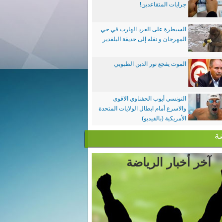
جرايات المتقاعدين!
السيطرة على القرد الهارب في حي
المهرجان و نقله إلى حديقة البلفدير
الموت يفجع نور الدين الطبوبي
التونسي أيوب الحفناوي الاقوى
والاسرع أمام ابطال الولايات المتحدة
الأمريكية (بالفيديو)
ة
آخر أخبار الرياضة