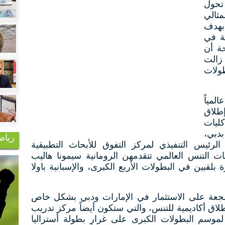
 تحول
مثالي
 بهدف
مة في
ة أن
زالت
ولات
لمياً
إطلاق
ليات
بدبي،
رياض
ئيس التنفيذي لمركز التفوق للأبحاث التطبيقية
التنس العالمي تتقدمهن الرومانية سيمونا هاليب
زة بلقبين في البطولات الأربع الكبرى، والإسبانية باولا
جعة على الاستثمار في الإمارات ودبي بشكل خاص
إطلاق
أكاديمية للتنس
، والتي ستكون أيضاً مركز تدريب
اً لموسم البطولات الكبرى على غرار بطولة أستراليا