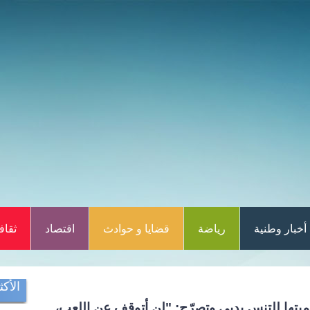
أخبار وطنية
رياضة
قضايا و حوادث
اقتصاد
ثقاف
الأكث
يميتها للتنس بدبي وتصرّح: "لن أتوقف عن اللعب،