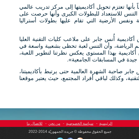
ً بأنها تعتزم تحويل أكاديميتها إلى مركز تدريب عالمي
لتنس للاستعداد للبطولات الكبرى وأنها حرصت على
 ونفس الأرضية التي تقام عليها بطولات أستراليا
اديمية أُنس جابر على ملاعب كليات التقنية العليا
 الرياضة، وأن التنس لعبة تحظى بشعبية واسعة في
أكاديمية بهذا المستوى يعكس نظرتنا لتطوير اللعبة،
يدة في المسابقات الجامعية».
جابر صاحبة الشهرة العالمية حتى يرتبط بأكاديميتنا،
قنية، وكذلك لباقي أفراد المجتمع، حيث يعتبر موقعنا
الرئيسية
-
سياسة الخصوصية
-
من نحن
-
للاتصال بنا
جميع الحقوق محفوظة © جريدة الجمهوريّة 2014-2022