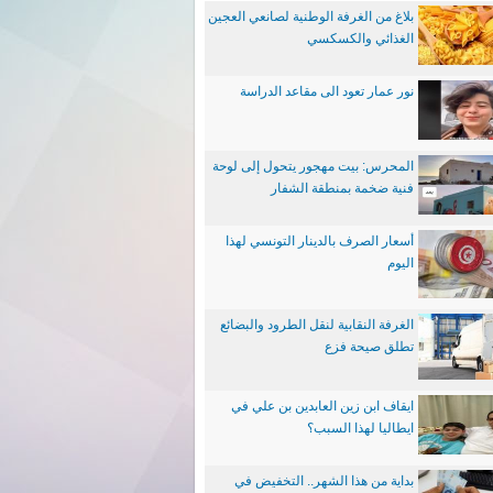
بلاغ من الغرفة الوطنية لصانعي العجين
الغذائي والكسكسي
نور عمار تعود الى مقاعد الدراسة
المحرس: بيت مهجور يتحول إلى لوحة
فنية ضخمة بمنطقة الشفار
أسعار الصرف بالدينار التونسي لهذا
اليوم
الغرفة النقابية لنقل الطرود والبضائع
تطلق صيحة فزع
ايقاف ابن زين العابدين بن علي في
ايطاليا لهذا السبب؟
بداية من هذا الشهر.. التخفيض في