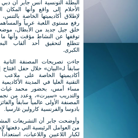
البطلة التونسية أُنس جابر أن دبي
الأحلام إلى واقع وأنها المكان ال
لإطلاق أكاديميتها الخاصة بالتنس،
رفع مستوى اللعبة عربياً والمساه
خلق جيل جديد من الأبطال، موضح
توقفها عن النشاط مؤقت وأنها ما 
تتطلع لتحقيق أحد
ألقاب البط
الكبرى
.
جاءت تصريحات المصنفة الثانية عا
سابقاً لـ«البيان» خلال حفل افتتاح 
أكاديميتها الخاصة على ملاعب ك
التقنية العليا في المدينة الأكاديمية 
مساء أمس، بحضور محمد غياث الر
والتدريب «سيرت»، وعدد من نجمات 
المصنفة الأولى عالمياً سابقاً والفائ
بادوسا والفرنسية كارولين غارسيا.
وأوضحت جابر أن التشريعات المش
من العوامل الرئيسية التي دفعتها ل
لكبار اللاعبين واللاعبات، استعداد