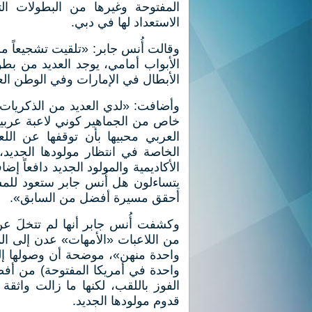
المفتوحة وغيرها من البطولات ال
الاستعداد لها في دبي.
وقالت أُنس جابر: «تلقيت تشجيعاً م
الأبواب أمامي، يوجد العديد من بط
الأبطال في الإمارات وفي الوطن ال
وأضافت: «لدي العديد من الذكريات
خاص من الجماهير كوني لاعبة عربي
العربي محبيها بأن توقفها عن الل
الخاصة في انتظار مولودها الجديد
الأكاديمية والمولود الجديد دافعاً إض
يتساءلون هل أُنس جابر ستعود للمشا
أحقق مسيرة أفضل من السابق».
وكشفت أُنس جابر أنها لم تتخلَ عن ح
من اللاعبات «الأمهات» عدن إلى ال
واحدة في أمريكا المفتوحة) من أف
الفوز باللقب، لكنها ما زالت واثق
قدوم مولودها الجديد.