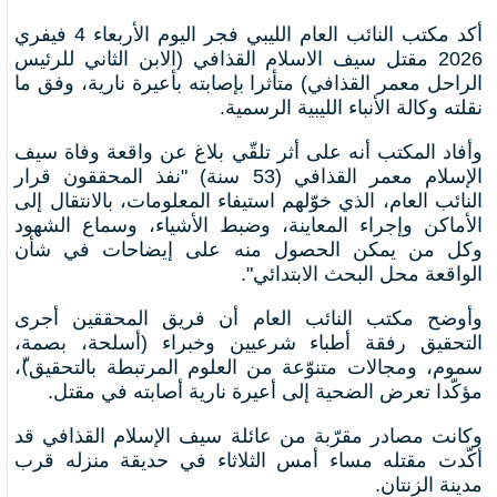
أكد مكتب النائب العام الليبي فجر اليوم الأربعاء 4 فيفري
2026 مقتل سيف الاسلام القذافي (الابن الثاني للرئيس
الراحل معمر القذافي) متأثرا بإصابته بأعيرة نارية، وفق ما
نقلته وكالة الأنباء الليبية الرسمية.
وأفاد المكتب أنه على أثر تلقّي بلاغ عن واقعة وفاة سيف
الإسلام معمر القذافي (53 سنة) "نفذ المحققون قرار
النائب العام، الذي خوّلهم استيفاء المعلومات، بالانتقال إلى
الأماكن وإجراء المعاينة، وضبط الأشياء، وسماع الشهود
وكل من يمكن الحصول منه على إيضاحات في شأن
الواقعة محل البحث الابتدائي".
وأوضح مكتب النائب العام أن فريق المحققين أجرى
التحقيق رفقة أطباء شرعيين وخبراء (أسلحة، بصمة،
سموم، ومجالات متنوّعة من العلوم المرتبطة بالتحقيق)ّ،
مؤكّدا تعرض الضحية إلى أعيرة نارية أصابته في مقتل.
وكانت مصادر مقرّبة من عائلة سيف الإسلام القذافي قد
أكّدت مقتله مساء أمس الثلاثاء في حديقة منزله قرب
مدينة الزنتان.