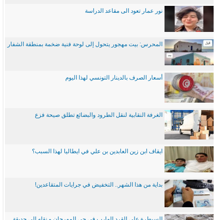
نور عمار تعود الى مقاعد الدراسة
المحرس: بيت مهجور يتحول إلى لوحة فنية ضخمة بمنطقة الشفار
أسعار الصرف بالدينار التونسي لهذا اليوم
الغرفة النقابية لنقل الطرود والبضائع تطلق صيحة فزع
ايقاف ابن زين العابدين بن علي في ايطاليا لهذا السبب؟
بداية من هذا الشهر.. التخفيض في جرايات المتقاعدين!
السيطرة على القرد الهارب في حي المهرجان و نقله إلى حديقة