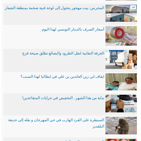
المحرس: بيت مهجور يتحول إلى لوحة فنية ضخمة بمنطقة الشفار
أسعار الصرف بالدينار التونسي لهذا اليوم
الغرفة النقابية لنقل الطرود والبضائع تطلق صيحة فزع
ايقاف ابن زين العابدين بن علي في ايطاليا لهذا السبب؟
بداية من هذا الشهر.. التخفيض في جرايات المتقاعدين!
السيطرة على القرد الهارب في حي المهرجان و نقله إلى حديقة
البلفدير