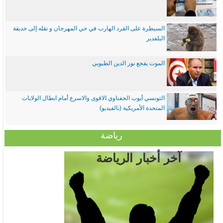
السيطرة على القرد الهارب في حي المهرجان و نقله إلى حديقة
البلفدير
الموت يفجع نور الدين الطبوبي
التونسي أيوب الحفناوي الاقوى والاسرع أمام ابطال الولايات
المتحدة الأمريكية (بالفيديو)
رياضة
آخر أخبار الرياضة