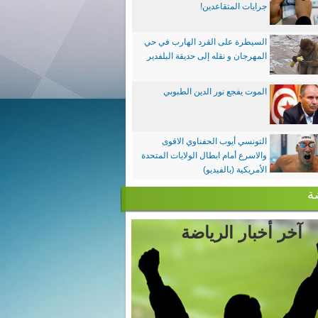
جرايات المتقاعدين!
السيطرة على القرد الهارب في حي
المهرجان و نقله إلى حديقة البلفدير
الموت يفجع نور الدين الطبوبي
التونسي أيوب الحفناوي الاقوى
والاسرع أمام ابطال الولايات المتحدة
الأمريكية (بالفيديو)
ة
آخر أخبار الرياضة