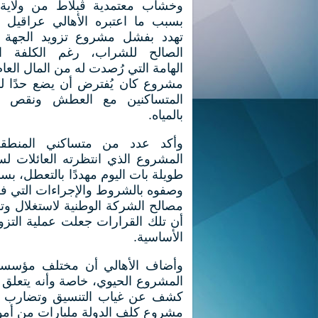
وخشاب معتمدية ڨبلاط من ولاية 
بسبب ما اعتبره الأهالي عراقيل إ
تهدد بفشل مشروع تزويد الجهة با
الصالح للشراب، رغم الكلفة الم
الهامة التي رُصدت له من المال العا
مشروع كان يُفترض أن يضع حدًا لم
المتساكنين مع العطش ونقص ال
بالمياه.
وأكد عدد من متساكني المنطق
المشروع الذي انتظرته العائلات ل
طويلة بات اليوم مهددًا بالتعطل، بس
وصفوه بالشروط والإجراءات التي ف
مصالح الشركة الوطنية لاستغلال وتوزي
أن تلك القرارات جعلت عملية التز
الأساسية.
وأضاف الأهالي أن مختلف مؤسسات
المشروع الحيوي، خاصة وأنه يتعلق ب
كشف عن غياب التنسيق وتضارب في 
مشروع كلف الدولة مليارات من أم