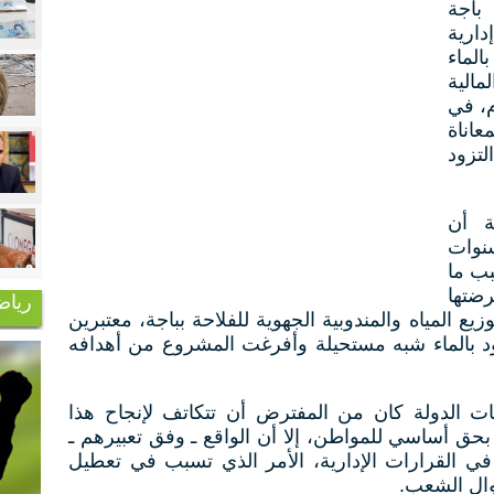
باجة
دارية
لماء
الية
م، في
عاناة
تزود
ة أن
سنوات
بب ما
رضتها
رياض
ع المياه والمندوبية الجهوية للفلاحة بباجة، معتبرين
ود بالماء شبه مستحيلة وأفرغت المشروع من أهدافه
 الدولة كان من المفترض أن تتكاتف لإنجاح هذا
حق أساسي للمواطن، إلا أن الواقع ـ وفق تعبيرهم ـ
القرارات الإدارية، الأمر الذي تسبب في تعطيل
وال الشعب.