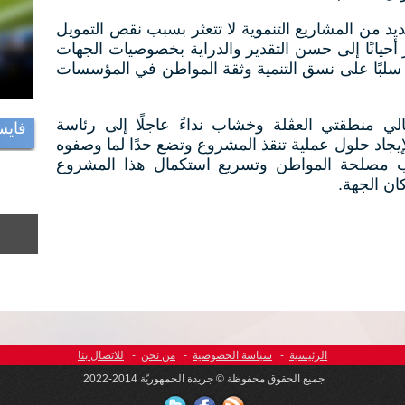
يد من المشاريع التنموية لا تتعثر بسبب نقص التمويل
 أحيانًا إلى حسن التقدير والدراية بخصوصيات الجهات
سلبًا على نسق التنمية وثقة المواطن في المؤسسات
 منطقتي العڨلة وخشاب نداءً عاجلًا إلى رئاسة
فايس
يجاد حلول عملية تنقذ المشروع وتضع حدًا لما وصفوه
ليب مصلحة المواطن وتسريع استكمال هذا المشروع
ان الجهة.
الرئيسية
-
سياسة الخصوصية
-
من نحن
-
للاتصال بنا
جميع الحقوق محفوظة © جريدة الجمهوريّة 2014-2022