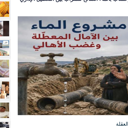
لعڨلة