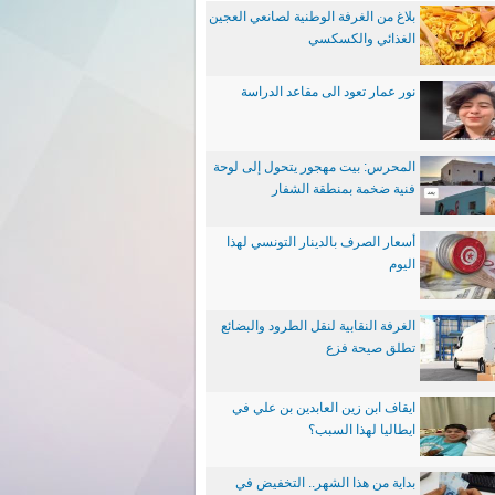
بلاغ من الغرفة الوطنية لصانعي العجين
الغذائي والكسكسي
نور عمار تعود الى مقاعد الدراسة
المحرس: بيت مهجور يتحول إلى لوحة
فنية ضخمة بمنطقة الشفار
أسعار الصرف بالدينار التونسي لهذا
اليوم
الغرفة النقابية لنقل الطرود والبضائع
تطلق صيحة فزع
ايقاف ابن زين العابدين بن علي في
ايطاليا لهذا السبب؟
بداية من هذا الشهر.. التخفيض في