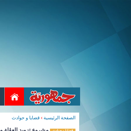
الصفحة الرئيسية
›
قضايا و حوادث
مشروع تزويد العڨلة وخ
قضايا و حوادث