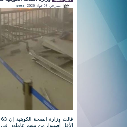
نشر في 03 جوان 2026
(16:54)
قالت
الأقل أصيبوا، من ⁠بينهم ​عاملون في 