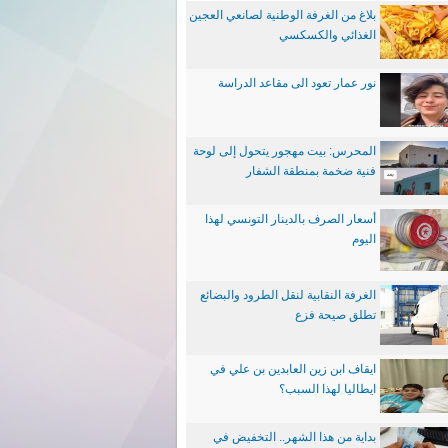
بلاغ من الغرفة الوطنية لصانعي العجين
الغذائي والكسكسي
نور عمار تعود الى مقاعد الدراسة
المحرس: بيت مهجور يتحول إلى لوحة
فنية ضخمة بمنطقة الشفار
أسعار الصرف بالدينار التونسي لهذا
اليوم
الغرفة النقابية لنقل الطرود والبضائع
تطلق صيحة فزع
ايقاف ابن زين العابدين بن علي في
ايطاليا لهذا السبب؟
بداية من هذا الشهر.. التخفيض في