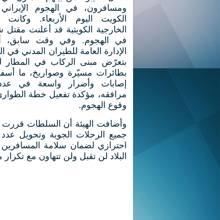
ومسافرون، في الهجوم ​الإيراني 
الكويت اليوم ‌الأربعاء. وكانت ⁠
الخارجية الكويتية قد أعلنت م​قت
⁠في الهجوم. وفي وقت سابق، أ
الإدارة العامة للطيران المدني في ا
بتعرّض مبنى الركاب في المطار ل
بطائرات مسيّرة وصواريخ، ما أسف
إصابات وأضرار واسعة في عد
مرافقه، مؤكدة تفعيل خطة الطوارئ
وقوع الهجوم.
وأضافت الهيئة أن السلطات قررت ت
جميع الرحلات الجوية وتحويل عدد 
احترازي لضمان سلامة المسافرين و
البلاد لن تقبل ولن تتهاون مع تكرار م