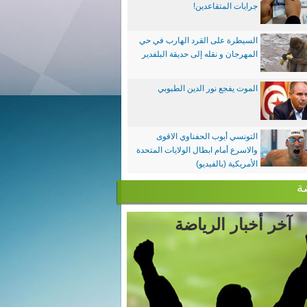
جرايات المتقاعدين!
السيطرة على القرد الهارب في حي
المهرجان و نقله إلى حديقة البلفدير
الموت يفجع نور الدين الطبوبي
التونسي أيوب الحفناوي الاقوى
والاسرع أمام ابطال الولايات المتحدة
الأمريكية (بالفيديو)
ة
آخر أخبار الرياضة