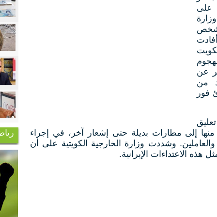
​على
وزارة
ل شخص
فادت
لكويت
هجوم
ر عن
د من
 فور
عليق
رياض
منها إلى مطارات بديلة حتى إشعار آخر، في إجراء
العاملين. وشددت وزارة الخارجية الكويتية على أن
ثل هذه الاعتداءات الإيرانية.