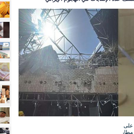
 ​وزارة الصحة ‌الكويتية إن 63 ​على ​
​مطار