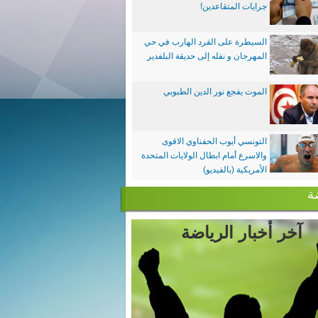
جرايات المتقاعدين!
السيطرة على القرد الهارب في حي
المهرجان و نقله إلى حديقة البلفدير
الموت يفجع نور الدين الطبوبي
التونسي أيوب الحفناوي الاقوى
والاسرع أمام ابطال الولايات المتحدة
الأمريكية (بالفيديو)
ة
آخر أخبار الرياضة