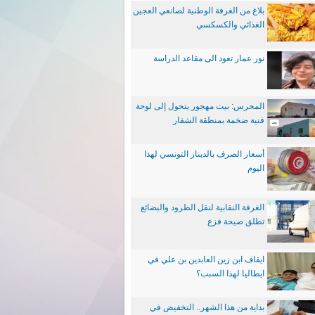
بلاغ من الغرفة الوطنية لصانعي العجين
الغذائي والكسكسي
نور عمار تعود الى مقاعد الدراسة
المحرس: بيت مهجور يتحول إلى لوحة
فنية ضخمة بمنطقة الشفار
أسعار الصرف بالدينار التونسي لهذا
اليوم
الغرفة النقابية لنقل الطرود والبضائع
تطلق صيحة فزع
ايقاف ابن زين العابدين بن علي في
ايطاليا لهذا السبب؟
بداية من هذا الشهر.. التخفيض في