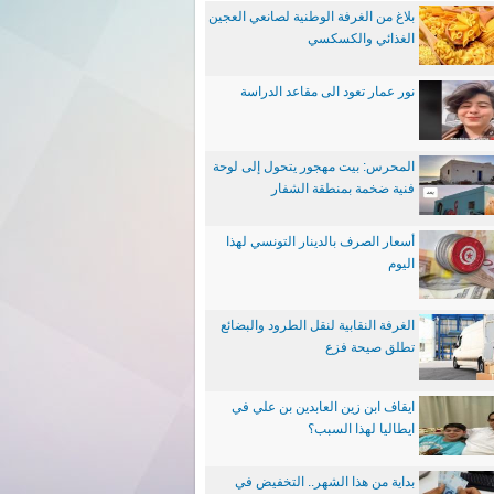
بلاغ من الغرفة الوطنية لصانعي العجين
الغذائي والكسكسي
نور عمار تعود الى مقاعد الدراسة
المحرس: بيت مهجور يتحول إلى لوحة
فنية ضخمة بمنطقة الشفار
أسعار الصرف بالدينار التونسي لهذا
اليوم
الغرفة النقابية لنقل الطرود والبضائع
تطلق صيحة فزع
ايقاف ابن زين العابدين بن علي في
ايطاليا لهذا السبب؟
بداية من هذا الشهر.. التخفيض في