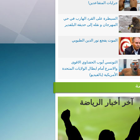
جرايات المتقاعدين!
السيطرة على القرد الهارب في حي
المهرجان و نقله إلى حديقة البلفدير
الموت يفجع نور الدين الطبوبي
التونسي أيوب الحفناوي الاقوى
والاسرع أمام ابطال الولايات المتحدة
الأمريكية (بالفيديو)
ة
آخر أخبار الرياضة