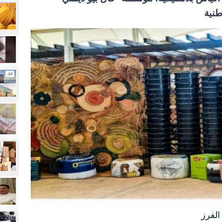
طنية
لفرز