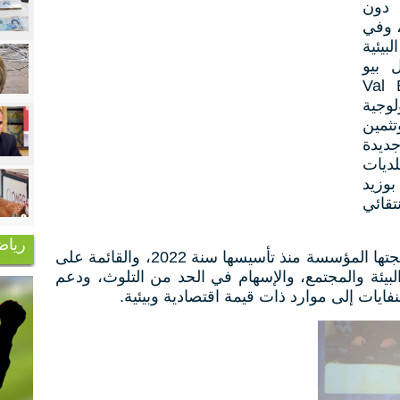
 دون
ق لـ3 جويلية، وفي
يئية
 بيو
Val Bio D
ولوجية
ثمين
جديدة
ديات
وزيد
تقائي
رياض
وتجسد هذه المبادرة الرؤية التي انتهجتها المؤسسة منذ تأسيسها سنة 2022، والقائمة على
البيئة والمجتمع، والإسهام في الحد من التلوث، ودعم
نفايات إلى موارد ذات قيمة اقتصادية وبيئية.