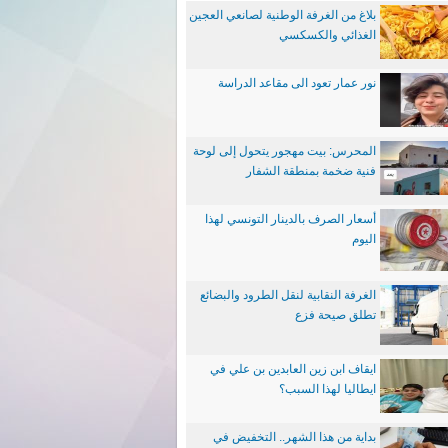
بلاغ من الغرفة الوطنية لصانعي العجين
الغذائي والكسكسي
نور عمار تعود الى مقاعد الدراسة
المحرس: بيت مهجور يتحول إلى لوحة
فنية ضخمة بمنطقة الشفار
أسعار الصرف بالدينار التونسي لهذا
اليوم
الغرفة النقابية لنقل الطرود والبضائع
تطلق صيحة فزع
ايقاف ابن زين العابدين بن علي في
ايطاليا لهذا السبب؟
بداية من هذا الشهر.. التخفيض في