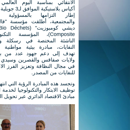
الانتقائي بمناسبة اليوم العالمي
أكياس بلاستيكية المواف
إطار التزامها بالمسؤولية الب
والمجتمعية، أطلقت مؤسسة "فال
ديشي كومبوزيت" (échets
Composite)، المؤسسة التكن
الناشئة المختصة في رسكلة وت
النفايات، مبادرة بيئية مواطنية 
تهدف إلى دعم جهود عدد من بل
ولايات صفاقس والقصرين وسيدي ب
في مجال النظافة وتعزيز الفرز الان
للنفايات من المصدر.
توظيف الابتكار والتكنولوجيا لخدمة 
مبادئ الاقتصاد الدائري عبر تحويل ال