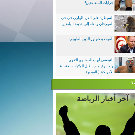
جرايات المتقاعدين!
السيطرة على القرد الهارب في حي
المهرجان و نقله إلى حديقة البلفدير
الموت يفجع نور الدين الطبوبي
التونسي أيوب الحفناوي الاقوى
والاسرع أمام ابطال الولايات المتحدة
الأمريكية (بالفيديو)
ة
آخر أخبار الرياضة