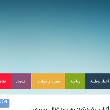
أخبار وطنية
رياضة
قضايا و حوادث
اقتصاد
ثقاف
الأكث
 أكياس بلاستيكية: مؤسسة "فال بيو ديشي