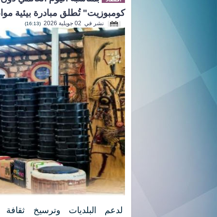
كومبوزيت" تُطلق مبادرة بيئية موا
نشر في 02 جويلية 2026
(16:13)
لدعم البلديات وترسيخ ثقافة ا