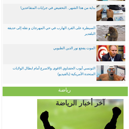
بداية من هذا الشهر.. التخفيض في جرايات المتقاعدين!
السيطرة على القرد الهارب في حي المهرجان و نقله إلى حديقة
البلفدير
الموت يفجع نور الدين الطبوبي
التونسي أيوب الحفناوي الاقوى والاسرع أمام ابطال الولايات
المتحدة الأمريكية (بالفيديو)
رياضة
آخر أخبار الرياضة