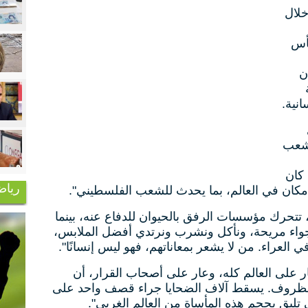
لال
ولة كأس
ن
انية.
لشعب
كان
رياض
ن أي مكان في العالم، بما يحدث للشعب الفلسطيني".
تتحرك مؤسسات الرفق بالحيوان للدفاع عنه، بينما
واء مريحة، ونأكل ونشرب ونرتدي أفضل الملابس،
عراء. من لا يشعر بمعاناتهم، فهو ليس إنسانًا".
ر على العالم كله، وعار على أصحاب القرار، أن
 الظروف. يسقط آلاف الضحايا جراء قصف واحد على
تليق بحجم هذه المأساة من العالم الغربي".