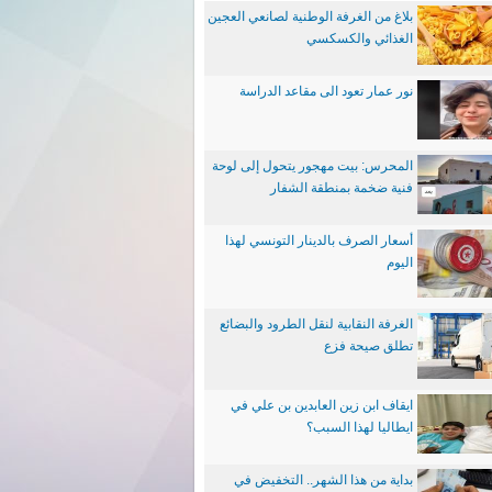
بلاغ من الغرفة الوطنية لصانعي العجين
الغذائي والكسكسي
نور عمار تعود الى مقاعد الدراسة
المحرس: بيت مهجور يتحول إلى لوحة
فنية ضخمة بمنطقة الشفار
أسعار الصرف بالدينار التونسي لهذا
اليوم
الغرفة النقابية لنقل الطرود والبضائع
تطلق صيحة فزع
ايقاف ابن زين العابدين بن علي في
ايطاليا لهذا السبب؟
بداية من هذا الشهر.. التخفيض في