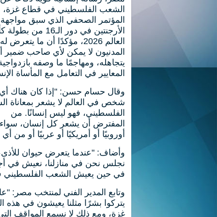
الشعب الفلسطيني في قطاع غزة، خ
المؤتمر الصحفي الذي سبق مواجهة
الأرجنتين في دور الـ16 من بط
العالم 2026، مؤكدًا أن ما يتعرض له
المدنيون لا يمكن لأي صاحب ضمير أ
يتجاهله، ومهاجمًا ما وصفه بازدواجية
المعايير في التعامل مع المأساة الإنس
وقال حسام حسن: "إذا كان هناك أي
شخص في العالم لا يشعر بمعاناة ا
الفلسطيني، فهو ليس إنسانًا. من
المفترض أن يشعر كل إنسان، سواء 
أوروبيًا أو أمريكيًا أو عربيًا أو م
وأضاف: "عندما يتعرض حيوان للأذى، 
نجلس نحن في منازلنا، نعيش في أج
في حين يعيش الشعب الفلسطيني في ال
وتابع المدير الفني لمنتخب مصر: "عا
يتركوا بشرًا مثلنا يعيشون في هذه
غزة، ومع ذلك لا نسمع المواقف التي 