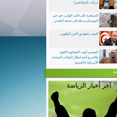
جرايات المتقاعدين!
السيطرة على القرد الهارب في حي
المهرجان و نقله إلى حديقة البلفدير
الموت يفجع نور الدين الطبوبي
التونسي أيوب الحفناوي الاقوى
والاسرع أمام ابطال الولايات المتحدة
الأمريكية (بالفيديو)
ة
آخر أخبار الرياضة