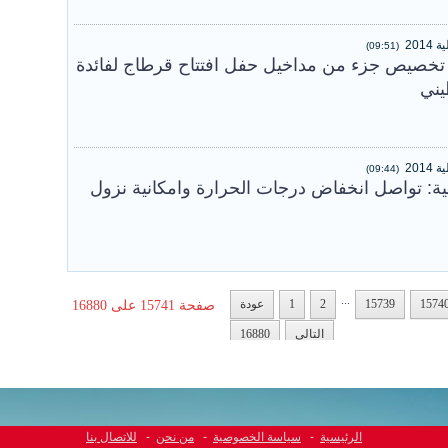
(09:51)
تخصيص جزء من مداخيل حفل افتتاح قرطاج لفائدة
يني
(09:44)
 11 جويلية: تواصل انخفاض درجات الحرارة وامكانية نزول
...
1574
15739
2
1
عودة
صفحة 15741 على 16880
التالي
16880
الرئيسية
-
سياسة الخصوصية
-
من نحن
-
للاتصال بنا