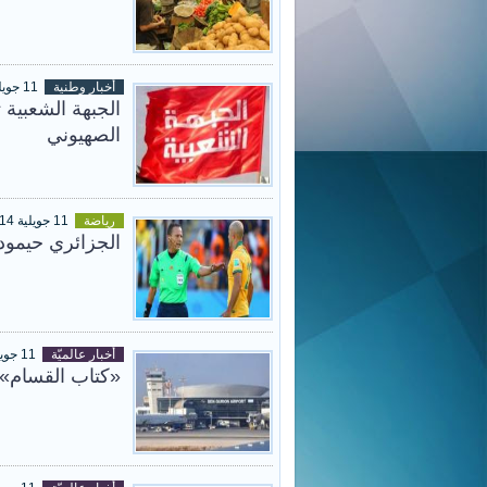
أخبار وطنية
11 جويلية 2014
الجبهة الشعبية 
الصهيوني
رياضة
11 جويلية 2014
الجزائري حيمودي 
أخبار عالميّة
11 جويلية 2014
«كتاب القسام»