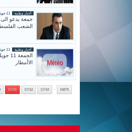
أخبار وطنية
11 جويلية 2014
جمعة يدعو الى 
الشعب الفلسط
أخبار وطنية
11 جويلية 2014
الجمعة
الاأمطار
..
0
15741
15742
15743
16879