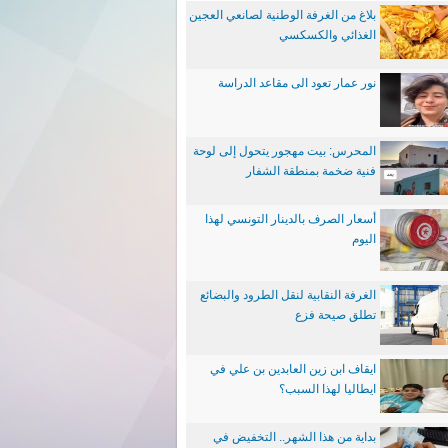
بلاغ من الغرفة الوطنية لصانعي العجين
الغذائي والكسكسي
نور عمار تعود الى مقاعد الدراسة
المحرس: بيت مهجور يتحول إلى لوحة
فنية ضخمة بمنطقة الشفار
أسعار الصرف بالدينار التونسي لهذا
اليوم
الغرفة النقابية لنقل الطرود والبضائع
تطلق صيحة فزع
ايقاف ابن زين العابدين بن علي في
ايطاليا لهذا السبب؟
بداية من هذا الشهر.. التخفيض في