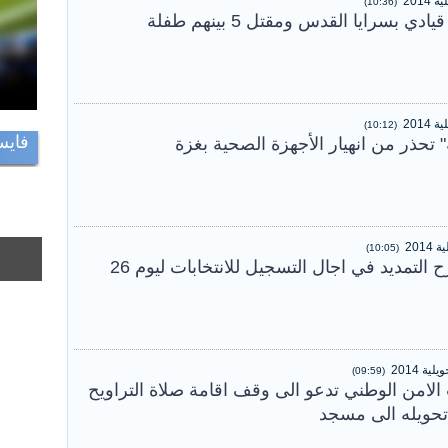
(10:36)
 بسرايا القدس ومقتل 5 بينهم طفلة
(10:12)
فايس
" تحذر من انهيار الأجهزة الصحية بغزة
(10:05)
افاق تونس يقترح التمديد في اجال التسجيل للانتخابات ليوم 26
(09:59)
الامن الوطني تدعو الى وقف اقامة صلاة التراويح
حويله الى مسجد