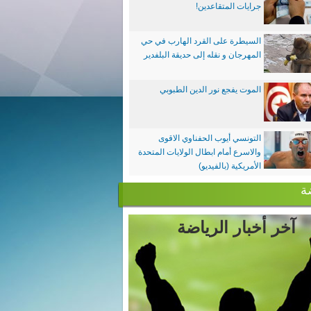
جرايات المتقاعدين!
السيطرة على القرد الهارب في حي
المهرجان و نقله إلى حديقة البلفدير
الموت يفجع نور الدين الطبوبي
التونسي أيوب الحفناوي الاقوى
والاسرع أمام ابطال الولايات المتحدة
الأمريكية (بالفيديو)
ة
آخر أخبار الرياضة