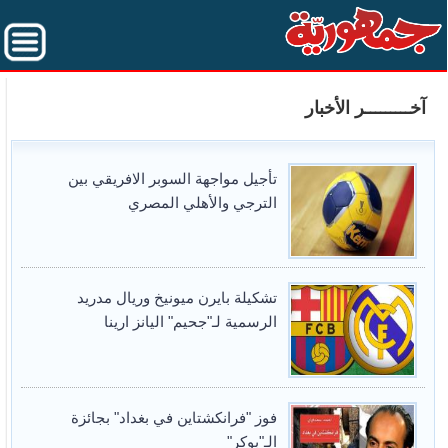
آخـــــــــر الأخبار
تأجيل مواجهة السوبر الافريقي بين
الترجي والأهلي المصري
تشكيلة بايرن ميونيخ وريال مدريد
الرسمية لـ"جحيم" اليانز ارينا
فوز "فرانكشتاين في بغداد" بجائزة
الـ"بوكر"