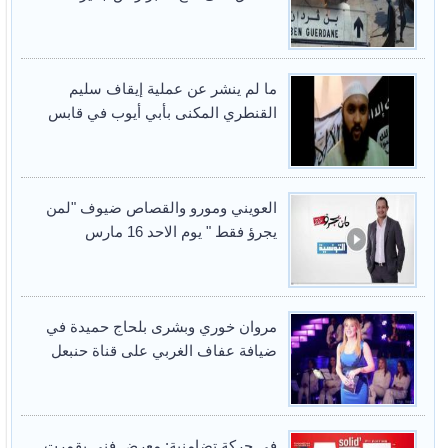
ما لم ينشر عن عملية إيقاف سليم
القنطري المكنى بأبي أيوب في قابس
العويني ومورو والقصاص ضيوف "لمن
يجرؤ فقط " يوم الاحد 16 مارس
مروان خوري وبشرى بلحاج حميدة في
ضيافة عفاف الغربي على قناة حنبعل
في حركة تضامنية: معرض فني بقمرت