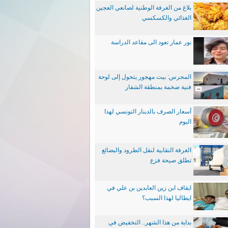
بلاغ من الغرفة الوطنية لصانعي العجين
الغذائي والكسكسي
نور عمار تعود الى مقاعد الدراسة
المحرس: بيت مهجور يتحول إلى لوحة
فنية ضخمة بمنطقة الشفار
أسعار الصرف بالدينار التونسي لهذا
اليوم
الغرفة النقابية لنقل الطرود والبضائع
تطلق صيحة فزع
ايقاف ابن زين العابدين بن علي في
ايطاليا لهذا السبب؟
بداية من هذا الشهر.. التخفيض في