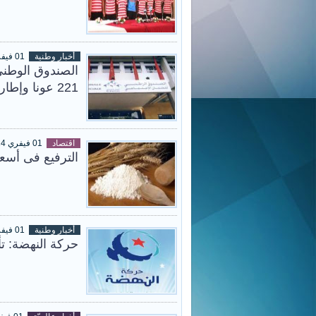
أخبار وطنية
01 فيفري 2014
الصندوق الوطني 
221 عونا وإطارا
اقتصاد
01 فيفري 2014
الترفيع فى أسعار
أخبار وطنية
01 فيفري 2014
حركة النهضة: تأ