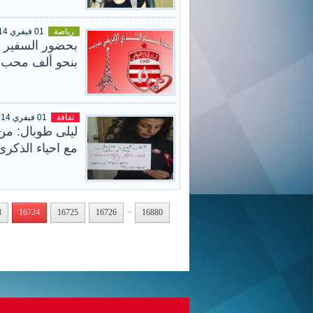
رياضة
01 فيفري 2014
بحضور السفير ا
بنحو ألف محب ل
ثقافة
01 فيفري 2014
ليلى طوبال: من 
مع احياء الذكرى
..
3
16724
16725
16726
16880