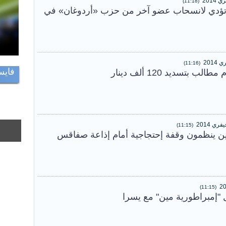
(11:18)
تؤدي لانسحاب عضو آخر من حزب «أردوغان» في
(11:16)
فايس
ب بتسديد 120 ألف دينار
(11:15)
ن ينظمون وقفة إحتجاجية أمام إذاعة صفاقس
(11:15)
"إمبراطورية مين" مع يسرا