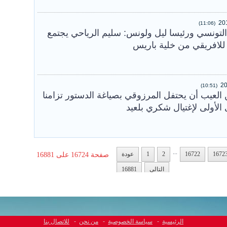
(11:06)
لتونسي ورئيسا ليل ولونس: سليم الرياحي يجتمع
لافريقي من خلية باريس
(10:51)
العيب أن يحتفل المرزوقي بصياغة الدستور تزامنا
 الأولى لإغتيال شكري بلعيد
...
1672
16722
2
1
عودة
صفحة 16724 على 16881
التالي
16881
الرئيسية
-
سياسة الخصوصية
-
من نحن
-
للاتصال بنا