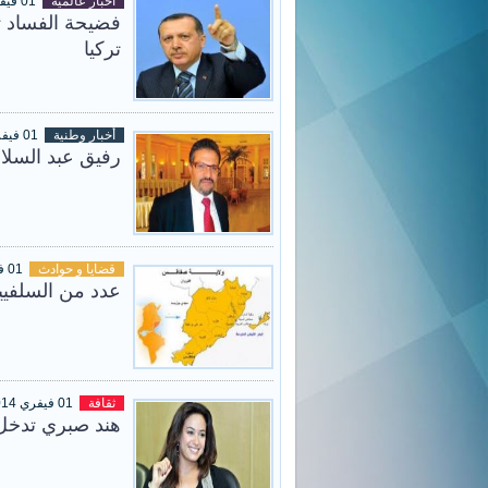
أخبار عالميّة
01 فيفري 2014
فضيحة الفساد 
تركيا
أخبار وطنية
01 فيفري 2014
رفيق عبد السلام مطال
قضايا و حوادث
01 فيفري 2014
عدد من السلفيي
ثقافة
01 فيفري 2014
هند صبري تدخل 