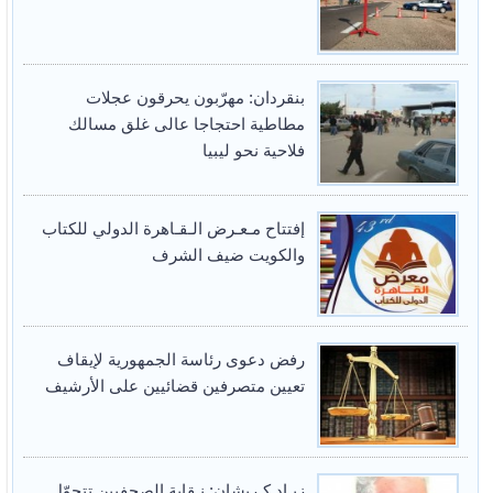
بنقردان: مهرّبون يحرقون عجلات
مطاطية احتجاجا عالى غلق مسالك
فلاحية نحو ليبيا
إفتتاح مـعـرض الـقـاهرة الدولي للكتاب
والكويت ضيف الشرف
رفض دعوى رئاسة الجمهورية لإيقاف
تعيين متصرفين قضائيين على الأرشيف
زيـاد كـريشان: نـقابة الصحفيين تتحوّل