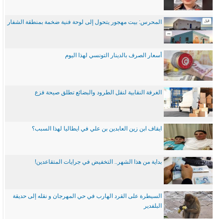
المحرس: بيت مهجور يتحول إلى لوحة فنية ضخمة بمنطقة الشفار
أسعار الصرف بالدينار التونسي لهذا اليوم
الغرفة النقابية لنقل الطرود والبضائع تطلق صيحة فزع
ايقاف ابن زين العابدين بن علي في ايطاليا لهذا السبب؟
بداية من هذا الشهر.. التخفيض في جرايات المتقاعدين!
السيطرة على القرد الهارب في حي المهرجان و نقله إلى حديقة
البلفدير