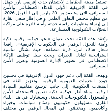
تستعدّ مدينة الحمّامات لاحتضان حدث إفريقي بارز يتمثّل
في القمّة الإفريقية الأولى للذكاء الاصطناعي والأمن
السيبراني، التي ستنعقد من 30 مارس إلى 1 أفريل 2026،
من تنظيم مجلس التعاون العلمي و في إطار سعي القارة
إلى إرساء منظومات رقمية حديثة وآمنة قادرة على مواكبة
التحوّلات التكنولوجية المتسارعة.
وتُعقد هذه القمّة تحت عنوان «نحو حوكمة رقمية ذكية
وآمنة للتحوّل الرقمي في الحكومات الإفريقية»، رافعةً
شعار «ذكاء آمن، قارة متصلة»، حيث تشكّل مناسبة
استراتيجية لتبادل الخبرات وبحث سبل توظيف الذكاء
الاصطناعي في تطوير الإدارة العمومية وتعزيز الأمن
السيبراني.
وتهدف القمّة إلى دعم جهود الدول الإفريقية في تحسين
جودة الخدمات العمومية الرقمية، وتعزيز الثقة في
المنصّات الحكومية، إلى جانب ترسيخ مفاهيم السيادة
الرقمية وبناء أطر حوكمة ذكية تضمن الاستخدام الآمن
والمسؤول للتكنولوجيات الحديثة. وسيشارك في هذا اللقاء
القاري مسؤولون حكوميون وصنّاع سياسات وخبراء
وأكاديميون ومختصّون في المجال الرقمي من مختلف