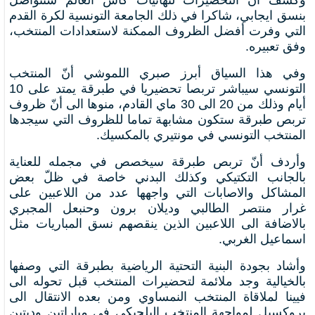
وكشف أنّ التحضيرات لنهائيات كأس العالم ستتواصل
بنسق ايجابي، شاكرا في ذلك الجامعة التونسية لكرة القدم
التي وفرت أفضل الظروف الممكنة لاستعدادات المنتخب،
وفق تعبيره.
وفي هذا السياق أبرز صبري اللموشي أنّ المنتخب
التونسي سيباشر تربصا تحضيريا في طبرقة يمتد على 10
أيام وذلك من 20 الى 30 ماي القادم، منوها الى أنّ ظروف
تربص طبرقة ستكون مشابهة تماما للظروف التي سيجدها
المنتخب التونسي في مونتيري بالمكسيك.
وأردف أنّ تربص طبرقة سيخصص في مجمله للعناية
بالجانب التكتيكي وكذلك البدني خاصة في ظلّ بعض
المشاكل والاصابات التي واجهها عدد من اللاعبين على
غرار منتصر الطالبي وديلان برون وحنبعل المجبري
بالاضافة الى اللاعبين الذين ينقصهم نسق المباريات مثل
اسماعيل الغربي.
وأشاد بجودة البنية التحتية الرياضية بطبرقة التي وصفها
بالخيالية وجد ملائمة لتحضيرات المنتخب قبل تحوله الى
فيينا لملاقاة المنتخب النمساوي ومن بعده الانتقال الى
بروكسيل لمواجهة المنتخب البلجيكي في مباراتين وديتين