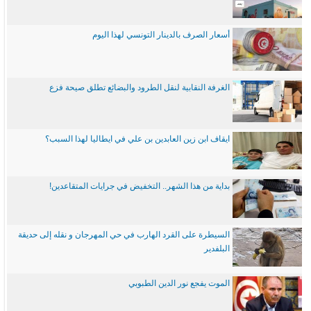
أسعار الصرف بالدينار التونسي لهذا اليوم
الغرفة النقابية لنقل الطرود والبضائع تطلق صيحة فزع
ايقاف ابن زين العابدين بن علي في ايطاليا لهذا السبب؟
بداية من هذا الشهر.. التخفيض في جرايات المتقاعدين!
السيطرة على القرد الهارب في حي المهرجان و نقله إلى حديقة
البلفدير
الموت يفجع نور الدين الطبوبي