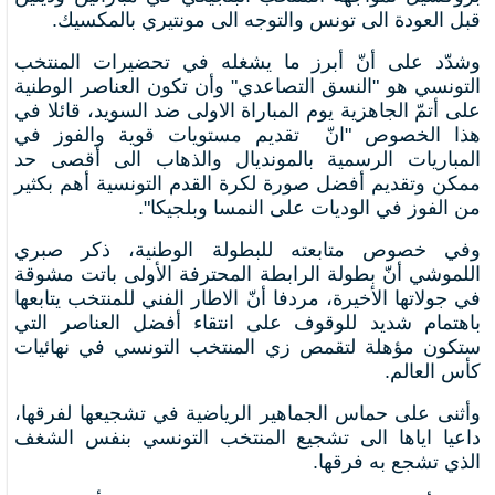
قبل العودة الى تونس والتوجه الى مونتيري بالمكسيك.
وشدّد على أنّ أبرز ما يشغله في تحضيرات المنتخب
التونسي هو "النسق التصاعدي" وأن تكون العناصر الوطنية
على أتمّ الجاهزية يوم المباراة الاولى ضد السويد، قائلا في
هذا الخصوص "انّ تقديم مستويات قوية والفوز في
المباريات الرسمية بالمونديال والذهاب الى أقصى حد
ممكن وتقديم أفضل صورة لكرة القدم التونسية أهم بكثير
من الفوز في الوديات على النمسا وبلجيكا".
وفي خصوص متابعته للبطولة الوطنية، ذكر صبري
اللموشي أنّ بطولة الرابطة المحترفة الأولى باتت مشوقة
في جولاتها الأخيرة، مردفا أنّ الاطار الفني للمنتخب يتابعها
باهتمام شديد للوقوف على انتقاء أفضل العناصر التي
ستكون مؤهلة لتقمص زي المنتخب التونسي في نهائيات
كأس العالم.
وأثنى على حماس الجماهير الرياضية في تشجيعها لفرقها،
داعيا اياها الى تشجيع المنتخب التونسي بنفس الشغف
الذي تشجع به فرقها.