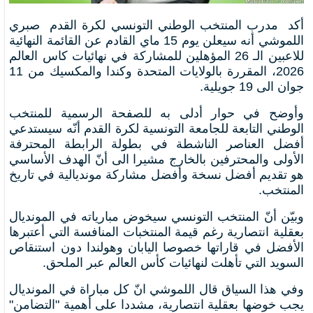
أكد مدرب المنتخب الوطني التونسي لكرة القدم صبري
اللموشي أنه سيعلن يوم 15 ماي القادم عن القائمة النهائية
للاعبين الـ 26 المؤهلين للمشاركة في نهائيات كاس العالم
2026، المقررة بالولايات المتحدة وكندا والمكسيك من 11
جوان الى 19 جويلية.
وأوضح في حوار أدلى به للصفحة الرسمية للمنتخب
الوطني التابعة للجامعة التونسية لكرة القدم أنّه سيستدعي
أفضل العناصر الناشطة في بطولة الرابطة المحترفة
الأولى والمحترفين بالخارج مشيرا الى أنّ الهدف الأساسي
هو تقديم أفضل نسخة وأفضل مشاركة مونديالية في تاريخ
المنتخب.
وبيّن أنّ المنتخب التونسي سيخوض مبارياته في المونديال
بعقلية انتصارية رغم قيمة المنتخبات المنافسة التي أعتبرها
الأفضل في قاراتها خصوصا اليابان وهولندا دون استنقاص
السويد التي تأهلت لنهائيات كأس العالم عبر الملحق.
وفي هذا السياق قال اللموشي انّ كل مباراة في المونديال
يجب خوضها بعقلية انتصارية، مشددا على أهمية "التضامن"