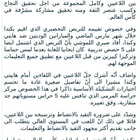
بين اللاعبين وكامل المجموعة من اجل تحقيق النجاح
وكسب عنصر الثقة ومنه تحقيق مشاركة مشرّفة في
كأس العالم.
وفي خصوص تقييمه للتربص التحضيري الذي اقيم بكندا
خلال شهر مارس الماضي والمباراتين الوديتين ضد هايتي
وكندا، أفاد صبري اللموشي بأنّ التربص الذي اشتمل ايضا
على 5 حصص تدريبية كان ايجابيا للغاية بعدما لمس حماسا
وتركيزا كبيرين من قبل اللاعبين مع تطبيق جميع التعليمات
الموجهة لهم.
واضاف أنّه أشرك جلّ اللاعبين في اللقاءين أمام هاييتي
وكندا مشيرا الى أنّ تفاصيل صغيرة عادة ما تحسم
اختيارات التشكيلة الأساسية ذاكرا في هذا الخصوص مركز
حراسة المرمى الذي تنافس عليه 5 حراس مستوياتهم جد
متقاربة، وفق تعبيره.
وشدّد على ضرورة التقيد بالانضباط وترسيخه بين اللاعبين،
قائلا في ذلك انّ اللعب في المستوى العالي يتطلب الى
جانب تقديم أكثر مجهود التقيد بالانضباط والتعليمات.