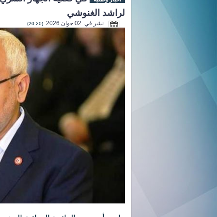
لراشد الغنوشي
نشر في 02 جوان 2026
(20:20)