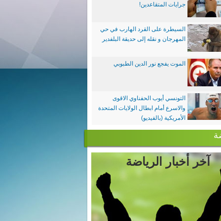
جرايات المتقاعدين!
السيطرة على القرد الهارب في حي
المهرجان و نقله إلى حديقة البلفدير
الموت يفجع نور الدين الطبوبي
التونسي أيوب الحفناوي الاقوى
والاسرع أمام ابطال الولايات المتحدة
الأمريكية (بالفيديو)
ة
آخر أخبار الرياضة