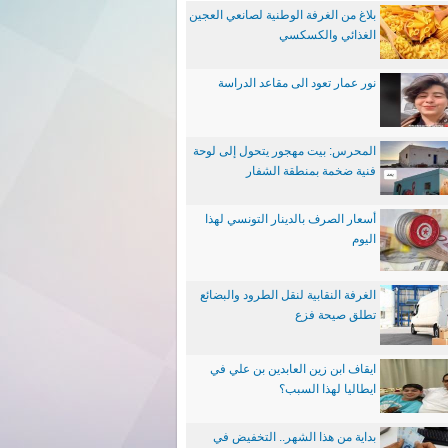
بلاغ من الغرفة الوطنية لصانعي العجين
الغذائي والكسكسي
نور عمار تعود الى مقاعد الدراسة
المحرس: بيت مهجور يتحول إلى لوحة
فنية ضخمة بمنطقة الشفار
أسعار الصرف بالدينار التونسي لهذا
اليوم
الغرفة النقابية لنقل الطرود والبضائع
تطلق صيحة فزع
ايقاف ابن زين العابدين بن علي في
ايطاليا لهذا السبب؟
بداية من هذا الشهر.. التخفيض في