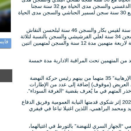
الحياة مع 37 سنة سجن لعبد العزيز الدغسني والسجن مدى الحياة مع 32 سنة سجنا
لكمال البدوي والسجن مدى الحياة مع 30 سنة سجن لسمير الحناشي والسجن مدى الحياة
و تتمثل بقية الاحكام في السجن 48 سنة لقيس بكار والسجن 46 سنة لبلحسن النقاش
والسجن 42 سنة لعلي العريض والسجن 34 سنة لعلي الفرشيشي والسجن بالنسبة لثلاثة
فايس
متهمين مدة 18 سنة والسجن بالنسبة لاربعة متهمين مدة 12 سنة والسجن لمتهمين اثنين
من المتهمين تحت المراقبة الادارية مدة خمسة
ومثل في هذه القضية ذات الصبغة “الإرهابية” 35 متهما من بينهم رئيس حركة النهضة
 العريض (موقوف) إضافة إلى عدد من الإطارات
ر المتهم في ما يُعرف بقضية “الغرفة السوداء”.
وأثير ملف هذه القضية مطلع سنة 2022 إثر شكوى قدمتها النيابة العمومية وفريق الدفاع
ومحمد البراهمي، اللذين اغتيلا تباعا في فيفري
مي “الجهاز السري للنهضة” بالتورط في اغتيالهما،