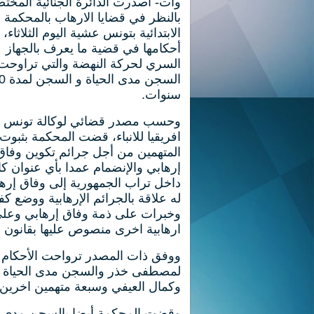
وات-
أصدرت الدائرة الجنائية المخت
بالنظر في قضايا الارهاب بالمحكمة
الابتدائية بتونس عشية اليوم الثلاثاء،
أحكامها في قضية ما يعرف بالجهاز
السري لحركة النهضة والتي تراوحت 
السجن مدى الح
سنوات.
وحسب مصدر قضائي لوكالة تونس
افريقيا للانباء، قضت المحكمة بثبوت 
المتهمين من أجل جرائم تكوين وفاق
إرهابي والإنضمام عمدا بأي عنوان ك
داخل تراب الجمهورية إلى وفاق إره
له علاقة بالجرائم الإرهابية ووضع كف
وخبرات على ذمة وفاق إرهابي وعلى 
ارهابية اخرى منصوص عليها بقانون 
وكمال العيفي وسبعة متهمين اخرين.