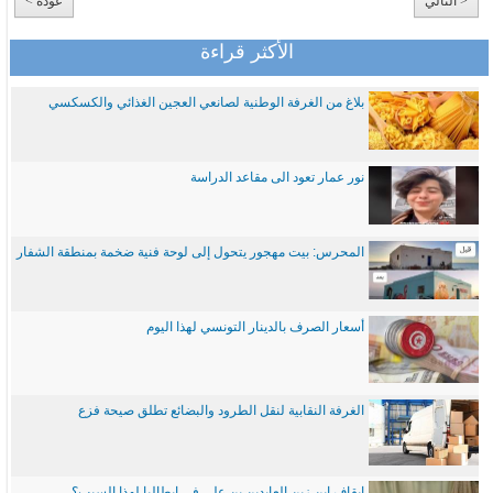
< التالي
عودة >
الأكثر قراءة
بلاغ من الغرفة الوطنية لصانعي العجين الغذائي والكسكسي
نور عمار تعود الى مقاعد الدراسة
المحرس: بيت مهجور يتحول إلى لوحة فنية ضخمة بمنطقة الشفار
أسعار الصرف بالدينار التونسي لهذا اليوم
الغرفة النقابية لنقل الطرود والبضائع تطلق صيحة فزع
ايقاف ابن زين العابدين بن علي في ايطاليا لهذا السبب؟