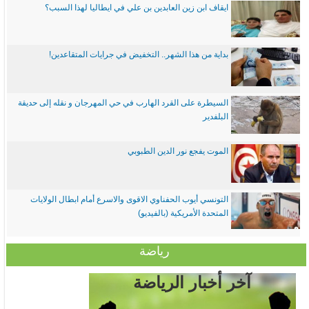
ايقاف ابن زين العابدين بن علي في ايطاليا لهذا السبب؟
بداية من هذا الشهر.. التخفيض في جرايات المتقاعدين!
السيطرة على القرد الهارب في حي المهرجان و نقله إلى حديقة
البلفدير
الموت يفجع نور الدين الطبوبي
التونسي أيوب الحفناوي الاقوى والاسرع أمام ابطال الولايات
المتحدة الأمريكية (بالفيديو)
رياضة
آخر أخبار الرياضة