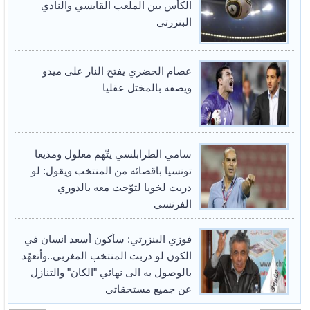
الكأس بين الملعب القابسي والنادي
البنزرتي
عصام الحضري يفتح النار على ميدو
ويصفه بالمختل عقليا
سامي الطرابلسي يتّهم معلول ومذيعا
تونسيا باقصائه من المنتخب ويقول: لو
دربت لخويا لتوّجت معه بالدوري
الفرنسي
فوزي البنزرتي: سأكون أسعد انسان في
الكون لو دربت المنتخب المغربي..وأتعهّد
بالوصول به الى نهائي "الكان" والتنازل
عن جميع مستحقاتي