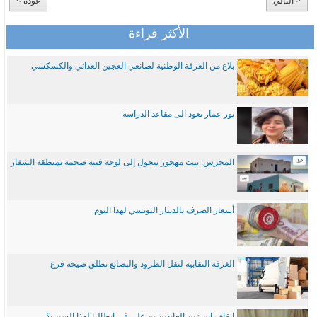
< التالي
عودة >
الأكثر قراءة
بلاغ من الغرفة الوطنية لصانعي العجين الغذائي والكسكسي
نور عمار تعود الى مقاعد الدراسة
المحرس: بيت مهجور يتحول إلى لوحة فنية ضخمة بمنطقة الشفار
أسعار الصرف بالدينار التونسي لهذا اليوم
الغرفة النقابية لنقل الطرود والبضائع تطلق صيحة فزع
ايقاف ابن زين العابدين بن علي في ايطاليا لهذا السبب؟