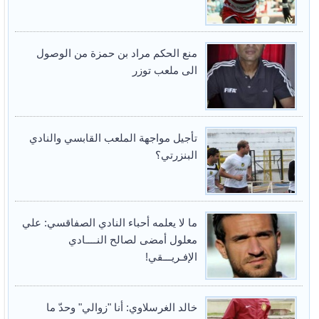
منع الحكم مراد بن حمزة من الوصول
الى ملعب توزر
تأجيل مواجهة الملعب القابسي والنادي
البنزرتي؟
ما لا يعلمه أحباء النادي الصفاقسي: علي
معلول أمضى لصالح النــــادي
الإفـريـــقي!
خالد الغرسلاوي: أنا "زوالي" وحدّ ما