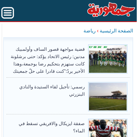
الصفحة الرئيسية
›
رياضة
قضية مواجهة قصور الساف وأولمبيك
مدنين: رئيس الاتحاد يؤكد: حتى برشلونة
كانت ستهزم بتحكيم رضا بوجمعة،وهذا
الأخير يردّ:"كنت قادرا على حلّ جمعيتك
رسمي: تأجيل لقاء الستيدة والنادي
البنزرتي
صفقة ايزيكال والافريقي تسقط في
الماء؟