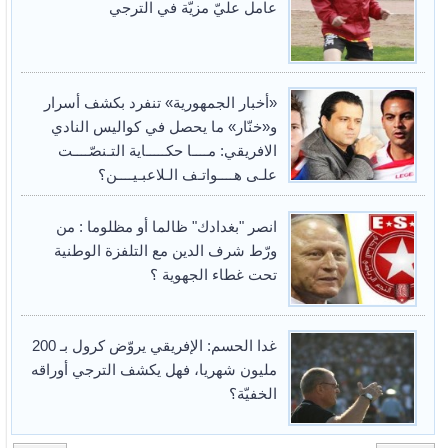
عامل عليّ مزيّة في الترجي
«أخبار الجمهورية» تنفرد بكشف أسرار
و«خنّار» ما يحصل في كواليس النادي
الافريقي: مــــا حكـــــاية التـنصّــــت
علـى هــــواتـف الـلاعبـيــــن؟
انصر "بغدادك" ظالما أو مظلوما : من
ورّط شرف الدين مع التلفزة الوطنية
تحت غطاء الجهوية ؟
غدا الحسم: الإفريقي يروّض كرول بـ 200
مليون شهريا، فهل يكشف الترجي أوراقه
الخفيّة؟