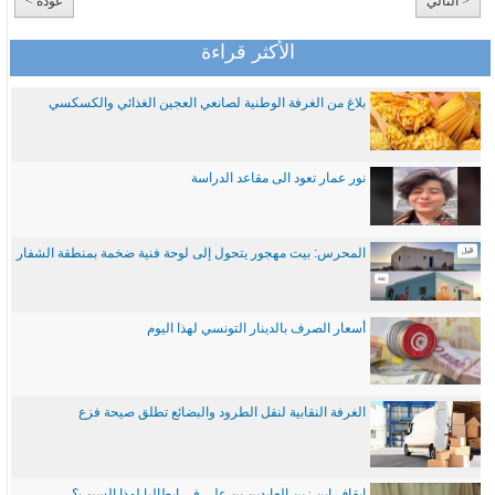
< التالي
عودة >
الأكثر قراءة
بلاغ من الغرفة الوطنية لصانعي العجين الغذائي والكسكسي
نور عمار تعود الى مقاعد الدراسة
المحرس: بيت مهجور يتحول إلى لوحة فنية ضخمة بمنطقة الشفار
أسعار الصرف بالدينار التونسي لهذا اليوم
الغرفة النقابية لنقل الطرود والبضائع تطلق صيحة فزع
ايقاف ابن زين العابدين بن علي في ايطاليا لهذا السبب؟