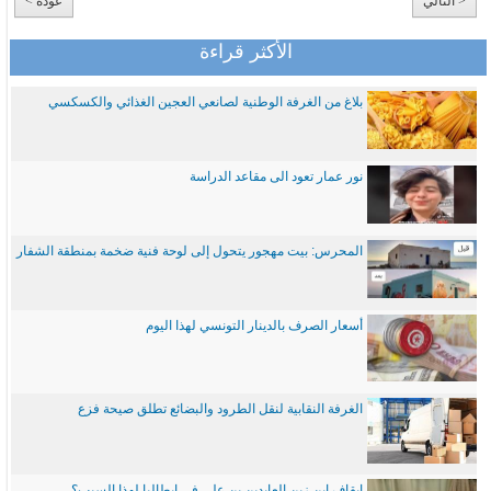
< التالي
عودة >
الأكثر قراءة
بلاغ من الغرفة الوطنية لصانعي العجين الغذائي والكسكسي
نور عمار تعود الى مقاعد الدراسة
المحرس: بيت مهجور يتحول إلى لوحة فنية ضخمة بمنطقة الشفار
أسعار الصرف بالدينار التونسي لهذا اليوم
الغرفة النقابية لنقل الطرود والبضائع تطلق صيحة فزع
ايقاف ابن زين العابدين بن علي في ايطاليا لهذا السبب؟