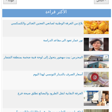
< التالي
عودة >
الأكثر قراءة
بلاغ من الغرفة الوطنية لصانعي العجين الغذائي والكسكسي
نور عمار تعود الى مقاعد الدراسة
المحرس: بيت مهجور يتحول إلى لوحة فنية ضخمة بمنطقة الشفار
أسعار الصرف بالدينار التونسي لهذا اليوم
الغرفة النقابية لنقل الطرود والبضائع تطلق صيحة فزع
ايقاف ابن زين العابدين بن علي في ايطاليا لهذا السبب؟