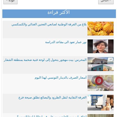
< التالي
عودة >
الأكثر قراءة
بلاغ من الغرفة الوطنية لصانعي العجين الغذائي والكسكسي
نور عمار تعود الى مقاعد الدراسة
المحرس: بيت مهجور يتحول إلى لوحة فنية ضخمة بمنطقة الشفار
أسعار الصرف بالدينار التونسي لهذا اليوم
الغرفة النقابية لنقل الطرود والبضائع تطلق صيحة فزع
ايقاف ابن زين العابدين بن علي في ايطاليا لهذا السبب؟