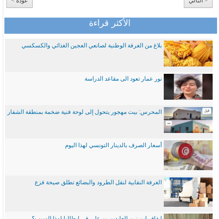
< التالي
عودة >
الأكثر قراءة
بلاغ من الغرفة الوطنية لصانعي العجين الغذائي والكسكسي
نور عمار تعود الى مقاعد الدراسة
المحرس: بيت مهجور يتحول إلى لوحة فنية ضخمة بمنطقة الشفار
أسعار الصرف بالدينار التونسي لهذا اليوم
الغرفة النقابية لنقل الطرود والبضائع تطلق صيحة فزع
ايقاف ابن زين العابدين بن علي في ايطاليا لهذا السبب؟