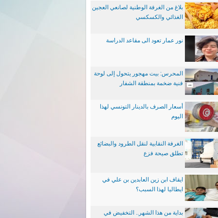
بلاغ من الغرفة الوطنية لصانعي العجين
الغذائي والكسكسي
نور عمار تعود الى مقاعد الدراسة
المحرس: بيت مهجور يتحول إلى لوحة
فنية ضخمة بمنطقة الشفار
أسعار الصرف بالدينار التونسي لهذا
اليوم
الغرفة النقابية لنقل الطرود والبضائع
تطلق صيحة فزع
ايقاف ابن زين العابدين بن علي في
ايطاليا لهذا السبب؟
بداية من هذا الشهر.. التخفيض في