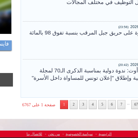
التوظيف في مختلف المجالات
(23:56)
لى حريق جبل المرقب بنسبة تفوق 98 بالمائة
فايس
(20:42)
يوم الأربعاء 12 أوت: ندوة دولية بمناسبة الذكرى الـ70 لمجلة
ة وإطلاق "إعلان تونس للمساواة داخل الأسرة"
...
1
2
3
4
5
6
7
67
صفحة 1 على 6767
الرئيسية
-
سياسة الخصوصية
-
من نحن
-
للاتصال بنا