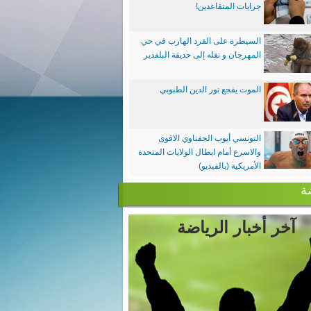
جرايات المتقاعدين!
السيطرة على القرد الهارب في حي
المهرجان و نقله إلى حديقة البلفدير
الموت يفجع نور الدين الطبوبي
التونسي أيوب الحفناوي الاقوى
والاسرع أمام ابطال الولايات المتحدة
الأمريكية (بالفيديو)
ة
آخر أخبار الرياضة